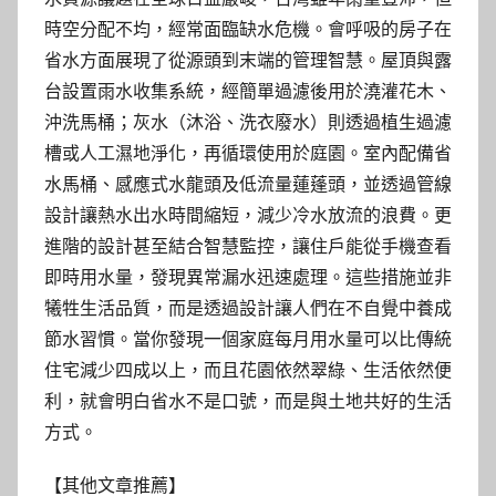
時空分配不均，經常面臨缺水危機。會呼吸的房子在
省水方面展現了從源頭到末端的管理智慧。屋頂與露
台設置雨水收集系統，經簡單過濾後用於澆灌花木、
沖洗馬桶；灰水（沐浴、洗衣廢水）則透過植生過濾
槽或人工濕地淨化，再循環使用於庭園。室內配備省
水馬桶、感應式水龍頭及低流量蓮蓬頭，並透過管線
設計讓熱水出水時間縮短，減少冷水放流的浪費。更
進階的設計甚至結合智慧監控，讓住戶能從手機查看
即時用水量，發現異常漏水迅速處理。這些措施並非
犧牲生活品質，而是透過設計讓人們在不自覺中養成
節水習慣。當你發現一個家庭每月用水量可以比傳統
住宅減少四成以上，而且花園依然翠綠、生活依然便
利，就會明白省水不是口號，而是與土地共好的生活
方式。
【其他文章推薦】