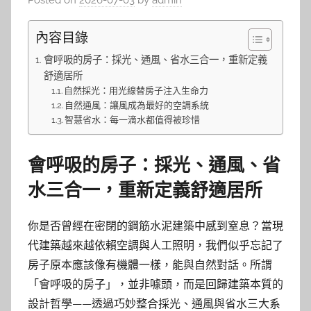
Posted on
2026-07-03
by
admin
內容目錄
會呼吸的房子：採光、通風、省水三合一，重新定義
舒適居所
自然採光：用光線替房子注入生命力
自然通風：讓風成為最好的空調系統
智慧省水：每一滴水都值得被珍惜
會呼吸的房子：採光、通風、省
水三合一，重新定義舒適居所
你是否曾經在密閉的鋼筋水泥建築中感到窒息？當現
代建築越來越依賴空調與人工照明，我們似乎忘記了
房子原本應該像有機體一樣，能與自然對話。所謂
「會呼吸的房子」，並非噱頭，而是回歸建築本質的
設計哲學——透過巧妙整合採光、通風與省水三大系