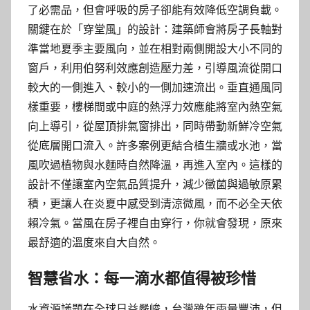
了必需品，但會呼吸的房子卻能有效降低空調負載。
關鍵在於「穿堂風」的設計：建築師會將房子長軸對
準當地夏季主要風向，並在相對兩側開設大小不同的
窗戶，利用伯努利效應創造壓力差，引導風流從開口
較大的一側進入、較小的一側加速流出。垂直通風同
樣重要，樓梯間或中庭的熱浮力效應能將室內熱空氣
向上導引，從屋頂排氣窗排出，同時帶動新鮮冷空氣
從底層開口流入。許多案例更結合植生牆或水池，當
風吹過植物與水麵時自然降溫，再進入室內。這樣的
設計不僅讓室內空氣品質提升，減少黴菌與過敏原累
積，更讓人在炎夏中感受到清涼微風，而不必全天依
賴冷氣。當風在房子裡自由穿行，你就會發現，原來
最舒適的溫度來自大自然。
智慧省水：每一滴水都值得被珍惜
水資源議題在全球日益嚴峻，台灣雖年雨量豐沛，但