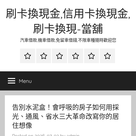
Skip
刷卡換現金,信用卡換現金,
to
content
刷卡換現-當舖
汽車借款,機車借款,免留車借錢,不限車種隨時歡迎您
首
當
網
流
環
聯
頁
鋪
路
行
保
合
金
資
時
清
徵
Menu
融
訊
尚
潔
信
告別水泥盒！會呼吸的房子如何用採
光、通風、省水三大革命改寫你的居
住想像