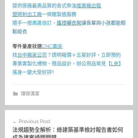
提供原廠最高品質的各式柴油
堆高機
出租
塑膠射出工廠
一條龍製造服務
隨手一按高度自訂，
遙控曬衣架
讓長輩與小孩都能輕
鬆晾衣
零件量產就選
CNC車床
找
台中搬家公司
？透明報價＋五星好評，立即預約
專業客製化禮物、贈品設計，辦公用品常見【
L夾
】
搖身一變大受好評!!
環保清潔
文
Previous Post
章
法規趨勢全解析：綠建築基準檢討報告書如何
導
成為建案通關關鍵