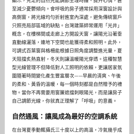
顯示，充足的自然光能調節生理時鐘、提升心情，甚
至減少憂鬱傾向。會呼吸的房子通常採用深窗設計與
高側窗，將光線均勻折射進室內深處，避免傳統窗戶
只照亮局部區域的缺點。台灣建築師常運用「光井」
概念，在樓梯間或走廊上方開設天窗，讓陽光沿著垂
直動線灑落，連地下空間也能獲得柔和照明。此外，
可調式百葉窗與格柵能根據日照角度調整進光量，夏
天阻擋炙熱直射，冬天則讓溫暖陽光穿透。這種智慧
型光線管理不但降低對人工照明的依賴，更讓居家氛
圍隨著時間變化產生豐富層次——早晨的清爽、午後
的柔和、黃昏的溫暖，每一個時刻都是自然贈予的禮
物。當你不再需要用窗簾遮擋刺眼陽光，而是讓房子
自己調節光線，你就真正理解了「呼吸」的意義。
自然通風：讓風成為最好的空調系統
在台灣夏季動輒攝氏三十度以上的高溫，冷氣幾乎成