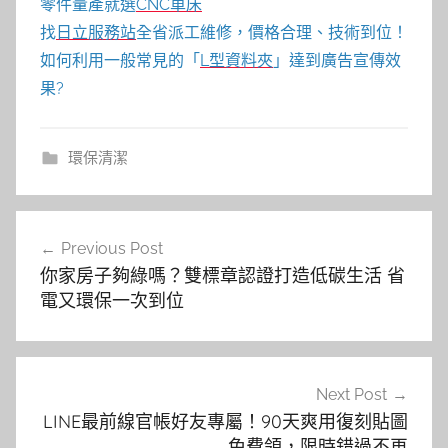
零件量產就選
CNC車床
找
日立服務站
全省派工維修，價格合理、技術到位！
如何利用一般常見的「
L型資料夾
」達到廣告宣傳效
果?
環保清潔
文
Previous Post
章
你家房子夠綠嗎？雙標章認證打造低碳生活 省
導
電又環保一次到位
覽
Next Post
LINE最前線官帳好友專屬！90天爽用復刻貼圖
免費領，限時錯過不再