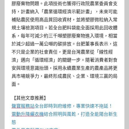
膠廢棄物問題。此項技術也獲得行政院農業委員會支
持，計畫納入「農業循環經濟示範計畫」，未來可能
補貼農民使用高品質回收資材，並將塑膠微粒納入常
規土壤檢測項目。若全台肥料袋能全面採用此回收體
系，每年可減少約三千噸塑膠廢棄物進入環境，相當
於減少超過一萬公噸的碳排放。台肥董事長表示，這
不只是企業的社會責任，更是台灣農業從「線性經
濟」邁向「循環經濟」的關鍵一步。隨著消費者對食
安與環境意識抬頭，採用永續農業生產的農產品將更
具市場競爭力，最終形成農民、企業、環境三贏的局
面。
【其他文章推薦】
聲寶服務站
全台即時到府維修，專業快速不拖延！
電動升降曬衣機
結合照明與風乾，打造全能陽台新生
態