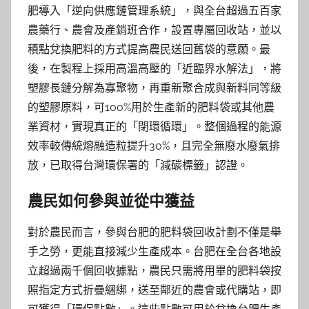
肥導入「逆向供應鏈管理系統」，與全台超過五百家
農藥行、農會及產銷班合作，設置專屬回收站，並以
積點兌換肥料的方式提高農民送回舊袋的意願。最
後，在製程上採用高溫高壓的「近臨界水解法」，將
塑膠長鏈分解為寡聚物，再重新聚合成與新料同等級
的塑膠原料，可100%用於生產新的肥料袋或其他農
業資材，實現真正的「閉環循環」。整個過程的能源
效率較傳統熔融造粒提升30%，且完全無廢水廢氣排
放，已取得台灣環保署的「減碳標籤」認證。
農民如何參與並從中獲益
對於農民而言，參與台肥的肥料袋回收計劃不僅是舉
手之勞，更能直接減少生產成本。台肥在全台各地設
立超過兩千個回收據點，農民只需將用畢的肥料袋按
照指定方式折疊綑綁，送至鄰近的農會或代購站，即