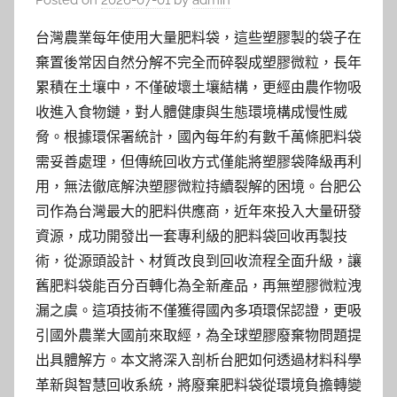
Posted on
2026-07-01
by
admin
台灣農業每年使用大量肥料袋，這些塑膠製的袋子在
棄置後常因自然分解不完全而碎裂成塑膠微粒，長年
累積在土壤中，不僅破壞土壤結構，更經由農作物吸
收進入食物鏈，對人體健康與生態環境構成慢性威
脅。根據環保署統計，國內每年約有數千萬條肥料袋
需妥善處理，但傳統回收方式僅能將塑膠袋降級再利
用，無法徹底解決塑膠微粒持續裂解的困境。台肥公
司作為台灣最大的肥料供應商，近年來投入大量研發
資源，成功開發出一套專利級的肥料袋回收再製技
術，從源頭設計、材質改良到回收流程全面升級，讓
舊肥料袋能百分百轉化為全新產品，再無塑膠微粒洩
漏之虞。這項技術不僅獲得國內多項環保認證，更吸
引國外農業大國前來取經，為全球塑膠廢棄物問題提
出具體解方。本文將深入剖析台肥如何透過材料科學
革新與智慧回收系統，將廢棄肥料袋從環境負擔轉變