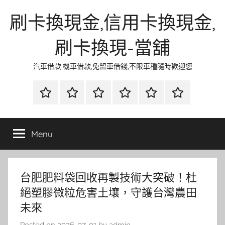
Skip
刷卡換現金,信用卡換現金,
to
content
刷卡換現-當舖
汽車借款,機車借款,免留車借錢,不限車種隨時歡迎您
首
當
網
流
環
聯
頁
鋪
路
行
保
合
金
資
時
清
徵
Menu
融
訊
尚
潔
信
台肥肥料袋回收再製技術大突破！杜
絕塑膠微粒危害土壤，守護台灣農田
未來