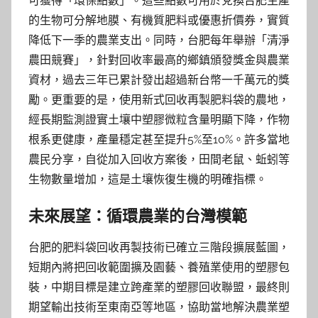
可獲得「環保點數」。這些點數可用於兌換台肥生產
的生物可分解地膜、有機質肥料或優惠折價券，實質
降低下一季的農業支出。同時，台肥每年舉辦「清淨
農田競賽」，針對回收率最高的鄉鎮頒發獎金與農業
資材，過去三年已累計發出超過新台幣一千萬元的獎
勵。更重要的是，使用新式回收再製肥料袋的農地，
經長期監測證實土壤中塑膠微粒含量明顯下降，作物
根系更健康，產量穩定甚至提升5%至10%。許多當地
農民分享，自從加入回收方案後，田間老鼠、蚯蚓等
生物數量增加，這是土壤恢復生機的明確指標。
未來展望：循環農業的台灣模範
台肥的肥料袋回收再製技術已確立三階段擴展藍圖，
短期內將把回收範圍擴及園藝、養殖業使用的塑膠包
裝，中期目標是建立跨產業的塑膠回收聯盟，最終則
期望輸出技術至東南亞等地區，協助當地解決農業塑