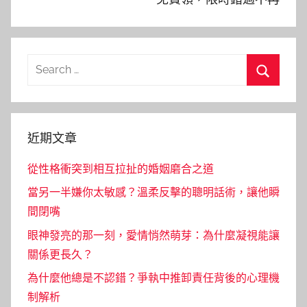
Search
for:
Search
近期文章
從性格衝突到相互拉扯的婚姻磨合之道
當另一半嫌你太敏感？溫柔反擊的聰明話術，讓他瞬
間閉嘴
眼神發亮的那一刻，愛情悄然萌芽：為什麼凝視能讓
關係更長久？
為什麼他總是不認錯？爭執中推卸責任背後的心理機
制解析