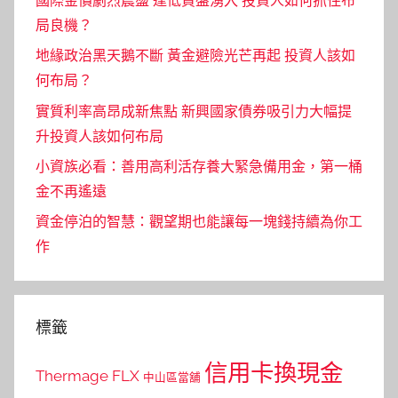
國際金價劇烈震盪 逢低買盤湧入 投資人如何抓住布
局良機？
地緣政治黑天鵝不斷 黃金避險光芒再起 投資人該如
何布局？
實質利率高昂成新焦點 新興國家債券吸引力大幅提
升投資人該如何布局
小資族必看：善用高利活存養大緊急備用金，第一桶
金不再遙遠
資金停泊的智慧：觀望期也能讓每一塊錢持續為你工
作
標籤
信用卡換現金
Thermage FLX
中山區當舖