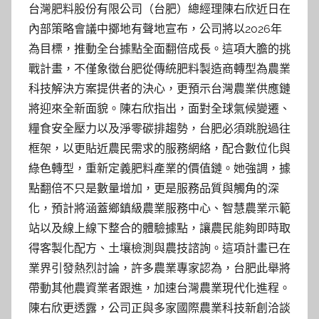
台灣肥料股份有限公司（台肥）總經理陳右欣近日在
內部策略會議中擲地有聲地宣布，公司將以2026年
為目標，推動全台據點全面翻倍成長。這項大膽的挑
戰計畫，不僅象徵台肥從傳統肥料製造商轉型為農業
科技解決方案提供者的決心，更預示台灣農業供應鏈
將迎來全新面貌。陳右欣指出，面對全球氣候變遷、
糧食安全壓力以及淨零碳排趨勢，台肥必須跳脫過往
框架，以更貼近農民需求的服務網絡，配合數位化與
綠色轉型，重新定義肥料產業的價值鏈。她強調，據
點翻倍不只是數量增加，更是服務品質與觸角的深
化，預計將涵蓋鄉鎮級農業服務中心、智慧農業示範
站以及線上線下整合的體驗據點，讓農民能夠即時取
得客製化配方、土壤檢測與農技諮詢。這項計畫已在
業界引發熱烈討論，許多農業專家認為，台肥此舉將
帶動其他農資業者跟進，加速台灣農業現代化進程。
陳右欣更透露，公司正與多家國際農業科技新創洽談