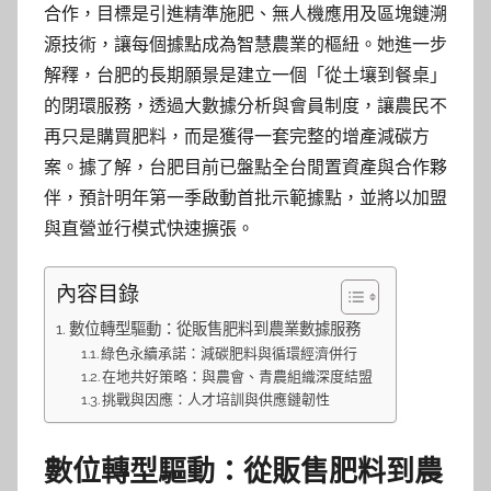
合作，目標是引進精準施肥、無人機應用及區塊鏈溯
源技術，讓每個據點成為智慧農業的樞紐。她進一步
解釋，台肥的長期願景是建立一個「從土壤到餐桌」
的閉環服務，透過大數據分析與會員制度，讓農民不
再只是購買肥料，而是獲得一套完整的增產減碳方
案。據了解，台肥目前已盤點全台閒置資產與合作夥
伴，預計明年第一季啟動首批示範據點，並將以加盟
與直營並行模式快速擴張。
內容目錄
數位轉型驅動：從販售肥料到農業數據服務
綠色永續承諾：減碳肥料與循環經濟併行
在地共好策略：與農會、青農組織深度結盟
挑戰與因應：人才培訓與供應鏈韌性
數位轉型驅動：從販售肥料到農