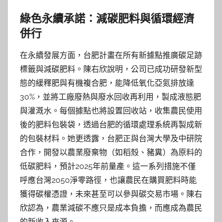
綠色永續承諾：減碳肥料與循環經濟
併行
在永續發展方面，台肥計畫在所有新據點推廣碳足跡
標籤與減碳肥料。陳右欣說明，公司已成功研發新型
態的緩釋肥與有機複合肥，能降低氧化亞氮排放達
30%，並將工廠廢熱與廢水回收再利用，製成液態肥
與灌溉水。每個據點也將設置回收站，收集農民使用
後的肥料包裝袋，透過台肥的循環處理系統再製成新
的包裝材料。她更透露，台肥正與台灣大學及中研院
合作，開發以農業廢棄物（如稻殼、豬糞）為原料的
低碳肥料，預計2025年前量產。這一系列措施不僅
呼應台灣2050淨零路徑，也讓農民在購買肥料時能
獲得碳權憑證，未來甚至可以參與碳交易市場。陳右
欣認為，農業減碳不應只是成本負擔，而應成為農民
的新收入來源。