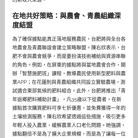
在地共好策略：與農會、青農組織深
度結盟
為了確保據點能真正落地服務農民，台肥將與全台各
地農會及青農聯誼會建立策略聯盟。陳右欣表示，台
肥不會與農會競爭，而是要扮演技術補給與資源串聯
的角色。例如，在屏東的據點將與當地農會合作，開
辦「智慧施肥班」課程，教導農民使用新型肥料與農
業APP；在花蓮則與青農組織共同設立實驗農場，測
試適合東部氣候的肥料組合。此外，台肥將推出「青
年返鄉肥料補助計畫」，凡35歲以下從農者，在新
據點首次購買肥料可享七折優惠，並免費獲得一年的
土壤檢測服務。陳右欣希望透過這些措施，吸引更多
年輕人投入農業，緩解農業人口老化問題。她強調，
據點翻倍不是為了擴大企業規模，而是為了讓每一位