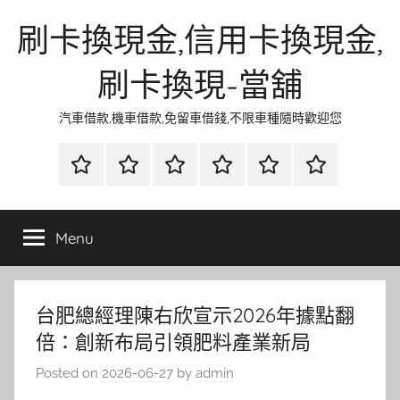
Skip
刷卡換現金,信用卡換現金,
to
content
刷卡換現-當舖
汽車借款,機車借款,免留車借錢,不限車種隨時歡迎您
首
當
網
流
環
聯
頁
鋪
路
行
保
合
金
資
時
清
徵
Menu
融
訊
尚
潔
信
台肥總經理陳右欣宣示2026年據點翻
倍：創新布局引領肥料產業新局
Posted on
2026-06-27
by
admin