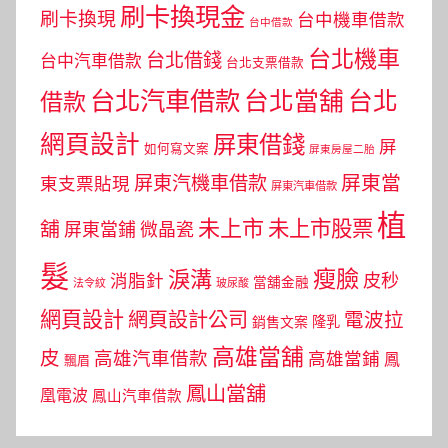
刷卡換現金
刷卡換現
台中機車借款
台中借款
台北機車
台北借錢
台中汽車借款
台北支票借款
台北汽車借款
台北當舖
台北
借款
網頁設計
屏東借錢
屏
如何寫文案
屏東房屋二胎
屏東當
屏東汽機車借款
東支票貼現
屏東汽車借款
植
未上市
未上市股票
舖
屏東當鋪
微晶瓷
髮
瘦臉
淚溝
皮秒
消脂針
當舖金融
法令紋
玻尿酸
網頁設計
網頁設計公司
電波拉
銷售文案
隆乳
高雄當舖
皮
高雄汽車借款
高雄當鋪
鳳
飄眉
鳳山當舖
凰電波
鳳山汽車借款