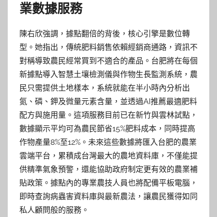
業數據服務
陳右欣強調，據點翻倍的背後，核心引擎是數位轉
型。她指出，傳統肥料銷售依賴經銷商通路，資訊不
對稱導致農民經常買到不適合的產品。台肥將在每個
新據點導入智慧土壤檢測儀與作物生長監測系統，農
民只需提供土地樣本，系統就能在半小時內分析出
氮、磷、鉀及微量元素含量，並透過AI推薦最適肥料
配方與施用量。這項服務目前已在新竹與雲林試點，
數據顯示平均可為農民節省15%肥料成本，同時提高
作物產量8%至12%。未來這些數據將匯入台肥的農業
雲端平台，累積成台灣最大的農地資料庫，不僅能提
供精準氣象預警，還能協助政府制定更有效的農業補
貼政策。據點內的專業農技人員也將配備平板電腦，
即時查詢病蟲害資料庫與最新農法，讓農民獲得如同
私人顧問般的服務。