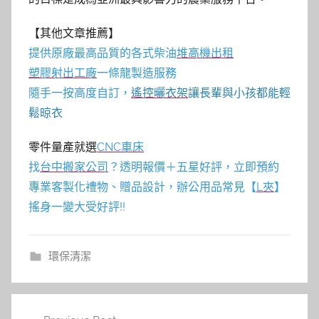
【其他文章推薦】
提供原廠最高品質的各式柴油
堆高機
出租
塑膠射出工廠
一條龍製造服務
隨手一按高度自訂，
遙控曬衣架
讓長輩與小孩都能輕
鬆晾衣
零件量產就選
CNC車床
找
台中搬家公司
？透明報價＋五星好評，立即預約
專業客製化禮物、贈品設計，辦公用品常見【
L夾
】
搖身一變大受好評!!
環保清潔
文