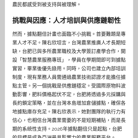
農民都感受到被支持與被理解。
挑戰與因應：人才培訓與供應鏈韌性
然而，據點翻倍計畫也面臨不小挑戰。首要難題是專
業人才不足。陳右欣坦言，台灣農業推廣人才長期短
缺，台肥已與多所農業職校及大學簽訂產學合作，開
設「智慧農業服務專班」，學員在學期間即可到據點
實習，畢業後優先錄用。同時，公司也建立內部培訓
制度，現有業務人員需通過農業技術認證才能擔任據
點主管。另一個挑戰是供應鏈穩定。受國際原物料波
動影響，肥料價格起伏不定，台肥將透過多元採購與
長約鎖定策略，並在台灣本島增加倉儲據點，確保各
地據點庫存充足。陳右欣表示，她對團隊的執行力有
信心，也相信台灣農業需要的不是短期補貼，而是長
期的系統性支持。2026年據點翻倍只是起點，台肥
的目標是成為亞洲最具影響力的農業服務平台。