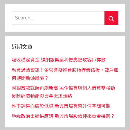
Search
for:
Search
近期文章
吸收穩定資金 純網銀祭高利優惠搶攻客戶存款
融資過熱警訊！金管會擬推台股槓桿儀錶板，散戶如
何避開斷頭風險？
國銀放款餘額再創新高 民企備貨與個人借貸雙強勁
反映經濟動能與資金需求熱絡
匯率評價面處於低檔 新興市場貨幣升值空間可期
地緣政治重組供應鏈 新興市場股債迎來黃金機遇？