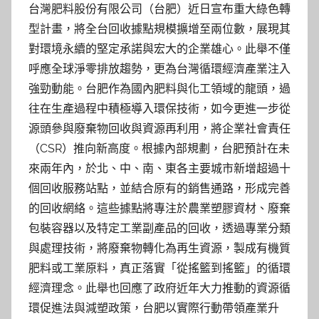
台灣肥料股份有限公司（台肥）近日宣布重大綠色轉
型計畫，將全台回收據點規模擴增至兩位數，展現其
對環境永續的堅定承諾與宏大的企業雄心。此舉不僅
呼應全球淨零排放趨勢，更為台灣循環經濟產業注入
強勁動能。台肥作為國內肥料與化工領域的龍頭，過
往在生產過程中積極導入環保技術，如今更進一步從
源頭參與廢棄物回收與資源再利用，將企業社會責任
（CSR）推向新高度。根據內部規劃，台肥預計在未
來兩年內，於北、中、南、東各主要城市新增超過十
個回收服務站點，並結合原有的銷售通路，形成完善
的回收網絡。這些據點將專注於農業塑膠資材、廢棄
包裝容器以及特定工業副產品的回收，透過專業分類
與處理技術，將廢棄物轉化為再生資源，製成有機質
肥料或工業原料，真正落實「從搖籃到搖籃」的循環
經濟理念。此舉也回應了政府近年大力推動的資源循
環促進法與減塑政策，台肥以實際行動帶領產業升