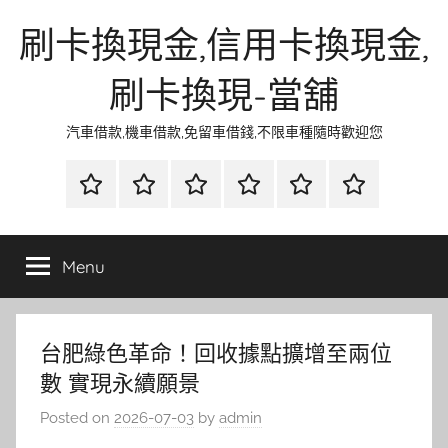
Skip
刷卡換現金,信用卡換現金,
to
content
刷卡換現-當舖
汽車借款,機車借款,免留車借錢,不限車種隨時歡迎您
首
當
網
流
環
聯
頁
鋪
路
行
保
合
金
資
時
清
徵
Menu
融
訊
尚
潔
信
台肥綠色革命！回收據點擴增至兩位
數 實現永續願景
Posted on
2026-07-03
by
admin