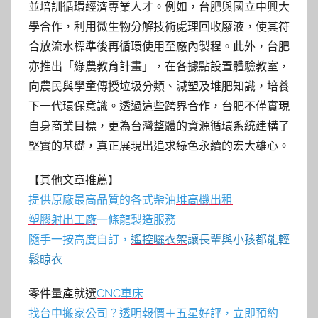
並培訓循環經濟專業人才。例如，台肥與國立中興大
學合作，利用微生物分解技術處理回收廢液，使其符
合放流水標準後再循環使用至廠內製程。此外，台肥
亦推出「綠農教育計畫」，在各據點設置體驗教室，
向農民與學童傳授垃圾分類、減塑及堆肥知識，培養
下一代環保意識。透過這些跨界合作，台肥不僅實現
自身商業目標，更為台灣整體的資源循環系統建構了
堅實的基礎，真正展現出追求綠色永續的宏大雄心。
【其他文章推薦】
提供原廠最高品質的各式柴油
堆高機
出租
塑膠射出工廠
一條龍製造服務
隨手一按高度自訂，
遙控曬衣架
讓長輩與小孩都能輕
鬆晾衣
零件量產就選
CNC車床
找
台中搬家公司
？透明報價＋五星好評，立即預約