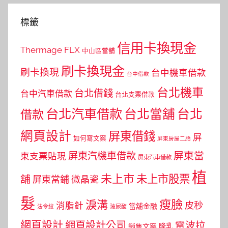
標籤
信用卡換現金
Thermage FLX
中山區當舖
刷卡換現金
刷卡換現
台中機車借款
台中借款
台北機車
台北借錢
台中汽車借款
台北支票借款
台北汽車借款
台北當舖
台北
借款
網頁設計
屏東借錢
屏
如何寫文案
屏東房屋二胎
屏東當
屏東汽機車借款
東支票貼現
屏東汽車借款
植
未上市
未上市股票
舖
屏東當鋪
微晶瓷
髮
瘦臉
淚溝
皮秒
消脂針
當舖金融
法令紋
玻尿酸
網頁設計
網頁設計公司
電波拉
銷售文案
隆乳