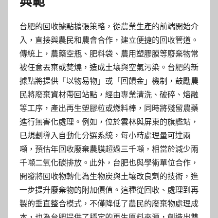
典範
台肥的回收據點擴張策略，從農業生產的前端開始介
入，直接與農民和農會合作，建立便捷的回收管道。
傳統上，農藥空瓶、肥料袋、農用塑膠膜等廢棄物常
被任意丟棄或焚燒，造成土壤與空氣污染。台肥的新
據點將提供「以物易物」或「回饋金」機制，鼓勵農
民將廢棄資材帶回站點，經由專業清洗、破碎、熔融
等工序，產出再生塑膠粒或燃料棒，同時將殘留農藥
進行無害化處理。例如，位於雲林與屏東的旗艦站，
已規劃導入自動化分選系統，每小時處理量可達兩
噸，預估年回收廢棄農膜超過三千噸，相當於減少兩
千噸二氧化碳排放。此外，台肥也與學術單位合作，
開發將回收物轉化為生物炭與土壤改良劑的技術，進
一步提升廢棄物的附加價值。這種從回收、處理到再
製的垂直整合模式，不僅降低了農民的廢棄物處理成
本，也為台肥提供了穩定的再生原料來源，創造出雙