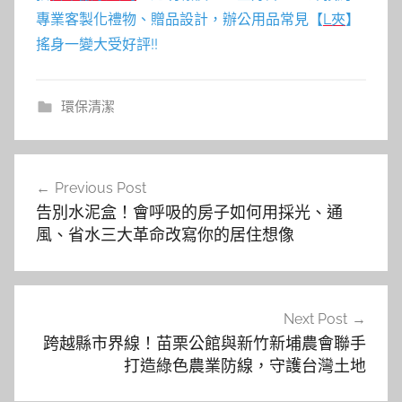
專業客製化禮物、贈品設計，辦公用品常見【
L夾
】
搖身一變大受好評!!
環保清潔
文
Previous Post
章
告別水泥盒！會呼吸的房子如何用採光、通
導
風、省水三大革命改寫你的居住想像
覽
Next Post
跨越縣市界線！苗栗公館與新竹新埔農會聯手
打造綠色農業防線，守護台灣土地