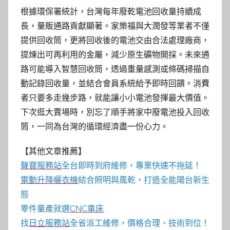
根據環保署統計，台灣每年廢乾電池回收量持續成
長，量販通路貢獻顯著。家樂福與大潤發等業者不僅
提供回收筒，更將回收後的電池交由合法處理廠商，
提煉出可再利用的金屬，減少原生礦物開採。未來通
路可能導入智慧回收筒，透過重量感測或條碼掃描自
動記錄回收量，並結合會員系統給予即時回饋。消費
者只要多走幾步路，就能讓小小電池發揮最大價值。
下次逛大賣場時，別忘了順手將家中廢電池投入回收
筒，一同為台灣的循環經濟盡一份心力。
【其他文章推薦】
聲寶服務站
全台即時到府維修，專業快速不拖延！
電動升降曬衣機
結合照明與風乾，打造全能陽台新生
態
零件量產就選
CNC車床
找
日立服務站
全省派工維修，價格合理、技術到位！