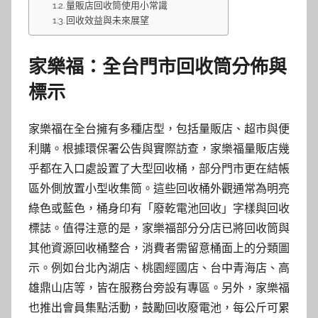
量販店回收筒使用小常識
回收效益與未來展望
家樂福：全台門市回收筒分佈與
標示
家樂福在全台擁有多種店型，包括量販店、超市與便
利購。根據環保署公告與實際訪查，家樂福量販店幾
乎都在入口處設置了大型回收桶，部分門市更在結帳
區外側放置小型收集筒。這些回收桶外觀通常為明亮
綠色或藍色，桶身印有「廢乾電池回收」字樣與回收
標誌。值得注意的是，家樂福部分分店已將回收筒與
其他資源回收桶整合，消費者需留意桶面上的分類圖
示。例如台北內湖店、桃園經國店、台中青海店、高
雄鼎山店等，皆在服務台旁設有專區。另外，家樂福
也推出會員集點活動，鼓勵回收廢電池，每公斤可累