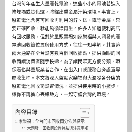
台灣每年產生大量廢乾電池，這些小小的電池若進入
掩埋場或焚化爐，將釋出重金屬汙染環境。事實上，
廢乾電池含有可回收再利用的鋅、錳、鐵等金屬，只
要正確回收，就能夠循環再生。許多人知道便利商店
有回收服務，但對於量販賣場如家樂福與大潤發的廢
電池回收筒位置與使用方式，往往一知半解。其實這
兩大通路在全台設有數百個回收據點，提供顯眼的回
收筒讓消費者隨手投遞。為了讓民眾更方便分類，環
保署也與量販業者合作，在出入口或服務台旁設置專
屬收集桶。本文將深入盤點家樂福與大潤發各分店的
廢乾電池回收筒設置情況，並提供使用時的小撇步，
讓你不再擔心丟錯地方，一起守護台灣的環境。
內容目錄
家樂福：全台門市回收筒分佈與標示
大潤發：回收筒設置特點與注意事項