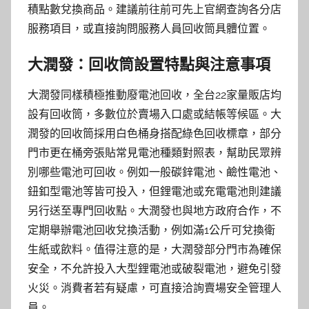
積點數兌換商品。建議前往前可先上官網查詢各分店
服務項目，或直接詢問服務人員回收筒具體位置。
大潤發：回收筒設置特點與注意事項
大潤發同樣積極推動廢電池回收，全台22家量販店均
設有回收筒，多數位於賣場入口處或結帳等候區。大
潤發的回收筒採用白色桶身搭配綠色回收標章，部分
門市更在桶旁張貼常見電池種類對照表，幫助民眾辨
別哪些電池可回收。例如一般碳鋅電池、鹼性電池、
鈕釦型電池等皆可投入，但鋰電池或充電電池則建議
另行送至專門回收點。大潤發也與地方政府合作，不
定期舉辦電池回收兌換活動，例如滿1公斤可兌換衛
生紙或飲料。值得注意的是，大潤發部分門市為確保
安全，不允許投入大型鋰電池或破裂電池，避免引發
火災。消費者若有疑慮，可直接洽詢賣場安全管理人
員。